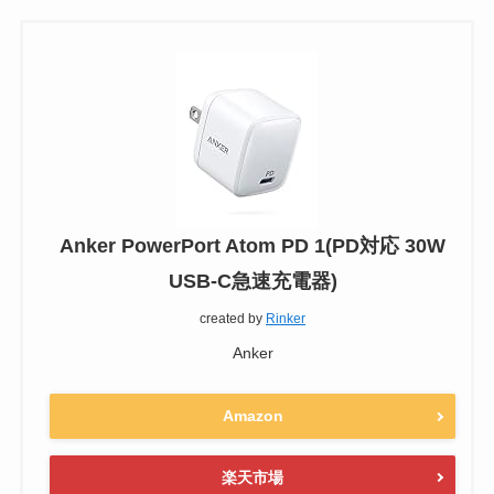
Anker PowerPort Atom PD 1(PD対応 30W
USB-C急速充電器)
created by
Rinker
Anker
Amazon
楽天市場