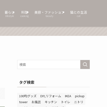
暮らし
料理
美容・ファッション
猫との生活
lifestyle
cooking
beauty
cat
タグ検索
100均グッズ
DIY,リフォーム
IKEA
pickup
tower
お風呂
キッチン
トイレ
ニトリ