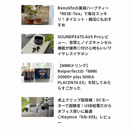
Renolifeの美容ハーブティー
「RESE-Tea」で毎日スッキ
リ！ダイエット・腸活にもおす
すめ
SOUNDPEATS Air5 Proレビ
ュー。音質とノイズキャンセル
機能が優秀◎付け心地もいいワ
イヤレスイヤホン
【NMNドリンク】
Reiperfectの「NMN
30000+ plus SHIKA
PLACENTA EX」を試してみた
らすごかった
卓上クリップ扇風機｜DCモー
ターで超静音！USB給電だから
オフィス使いに最適
◎Keynice「KN-893」レビュ
ー