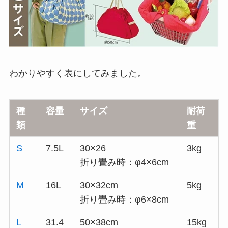
わかりやすく表にしてみました。
種
容量
サイズ
耐荷
類
重
S
7.5L
30×26
3kg
折り畳み時：φ4×6cm
M
16L
30×32cm
5kg
折り畳み時：φ6×8cm
L
31.4
50×38cm
15kg