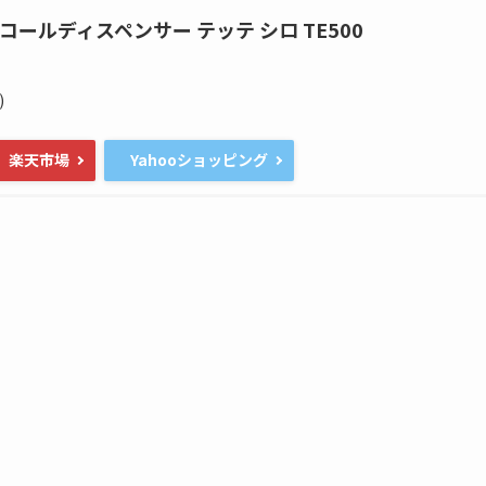
コールディスペンサー テッテ シロ TE500
)
楽天市場
Yahooショッピング