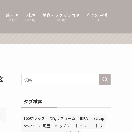
暮らし
料理
美容・ファッション
猫との生活
lifestyle
cooking
beauty
cat
玄
タグ検索
100均グッズ
DIY,リフォーム
IKEA
pickup
tower
お風呂
キッチン
トイレ
ニトリ