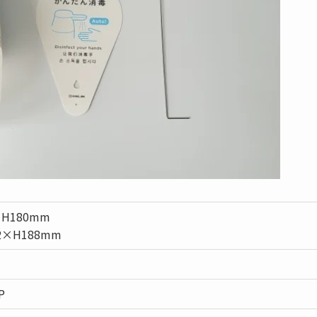
H180mm
×H188mm
P