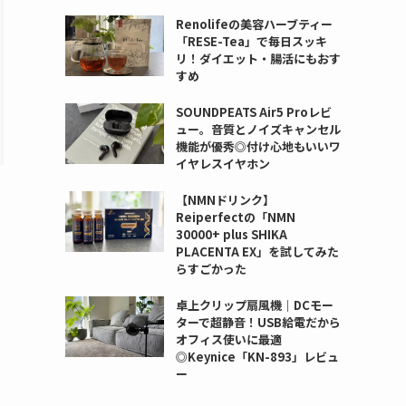
Renolifeの美容ハーブティー
「RESE-Tea」で毎日スッキ
リ！ダイエット・腸活にもおす
すめ
SOUNDPEATS Air5 Proレビ
ュー。音質とノイズキャンセル
機能が優秀◎付け心地もいいワ
イヤレスイヤホン
【NMNドリンク】
Reiperfectの「NMN
30000+ plus SHIKA
PLACENTA EX」を試してみた
らすごかった
卓上クリップ扇風機｜DCモー
ターで超静音！USB給電だから
オフィス使いに最適
◎Keynice「KN-893」レビュ
ー