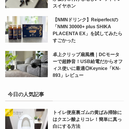
スイヤホン
【NMNドリンク】Reiperfectの
「NMN 30000+ plus SHIKA
PLACENTA EX」を試してみたら
すごかった
卓上クリップ扇風機｜DCモータ
ーで超静音！USB給電だからオフ
ィス使いに最適◎Keynice「KN-
893」レビュー
今日の人気記事
トイレ便座裏ゴムの黄ばみ掃除に
はクエン酸よりコレ！簡単に真っ
白にする方法