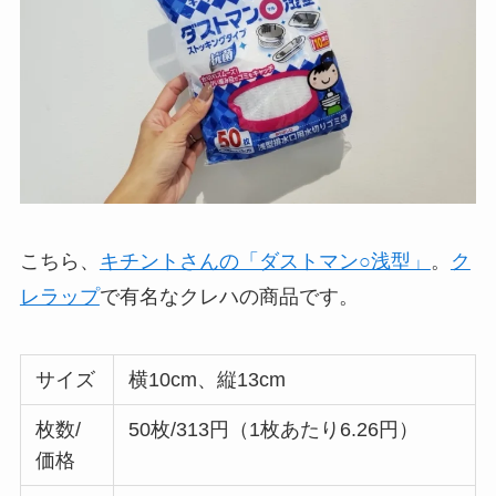
こちら、
キチントさんの「ダストマン○浅型」
。
ク
レラップ
で有名なクレハの商品です。
サイズ
横10cm、縦13cm
枚数/
50枚/313円（1枚あたり6.26円）
価格